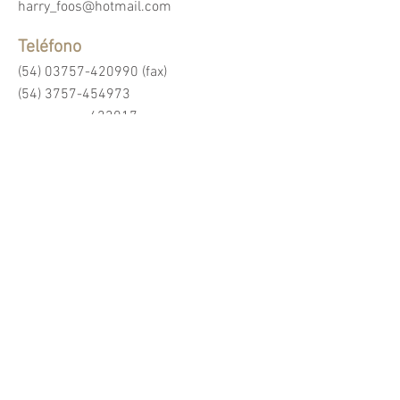
harry_foos@hotmail.com
Teléfono
(54) 03757-420990
(fax)
(54) 3757-454973
423017